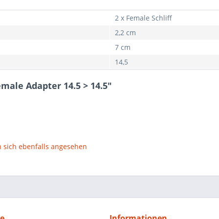
2 x Female Schliff
2,2 cm
7 cm
14,5
male Adapter 14.5 > 14.5"
sich ebenfalls angesehen
ce
Informationen