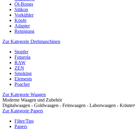
Öl-Bongs
Silikon
Vorkühler
Köpfe
Adapter
Reinigung
Zur Kategorie Drehmaschinen
Stopfer
Futurola
RAW
ZEN
Smoking
Elements
Poacher
Zur Kategorie Waagen
Moderne Waagen und Zubehör
Digitalwaagen - Goldwaagen - Feinwaagen - Laborwaagen - Kräut
Zur Kategorie Papers
Filter/Tips
Papers