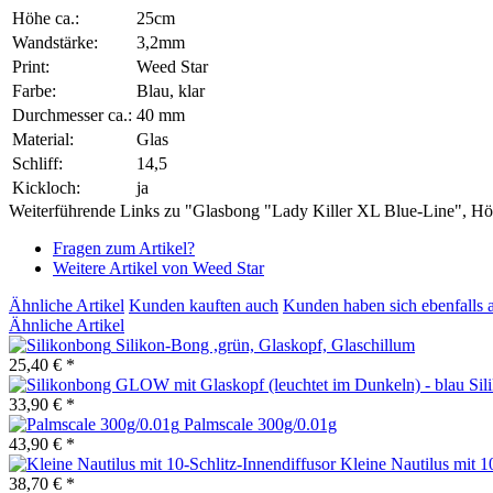
Höhe ca.:
25cm
Wandstärke:
3,2mm
Print:
Weed Star
Farbe:
Blau, klar
Durchmesser ca.:
40 mm
Material:
Glas
Schliff:
14,5
Kickloch:
ja
Weiterführende Links zu "Glasbong "Lady Killer XL Blue-Line", Hö
Fragen zum Artikel?
Weitere Artikel von Weed Star
Ähnliche Artikel
Kunden kauften auch
Kunden haben sich ebenfalls 
Ähnliche Artikel
Silikon-Bong ,grün, Glaskopf, Glaschillum
25,40 € *
Sil
33,90 € *
Palmscale 300g/0.01g
43,90 € *
Kleine Nautilus mit 1
38,70 € *