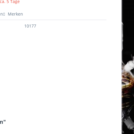
 ca. 5 Tage
en
Merken
10177
mm"