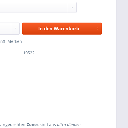
In den
Warenkorb
en
Merken
10522
h vorgedrehten
Cones
sind aus
ultra-dünnen