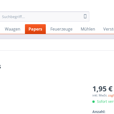
Waagen
Papers
Feuerzeuge
Mühlen
Verst
s
1,95 €
inkl. MwSt.
zzg
Sofort ver
Anzahl: