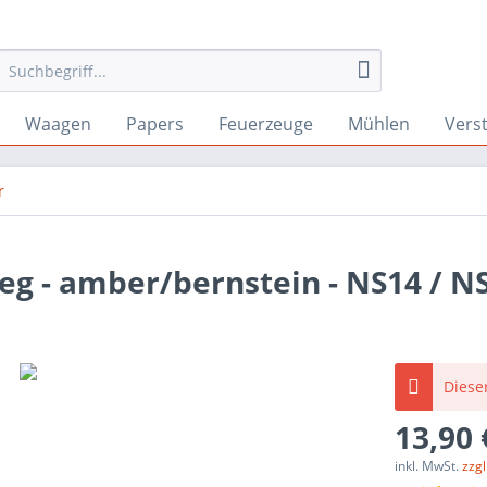
Waagen
Papers
Feuerzeuge
Mühlen
Vers
r
g - amber/bernstein - NS14 / N
Dieser
13,90 
inkl. MwSt.
zzg