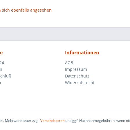
sich ebenfalls angesehen
ce
Informationen
24
AGB
en
Impressum
schluß
Datenschutz
en
Widerrufsrecht
etzl. Mehrwertsteuer zzgl.
Versandkosten
und ggf. Nachnahmegebühren, wenn nic