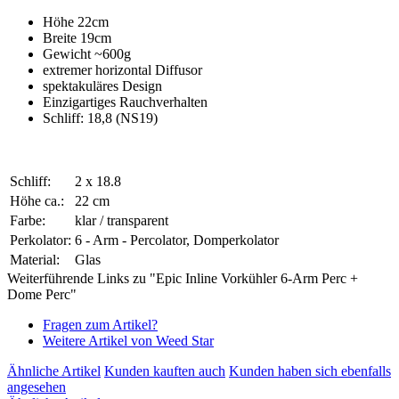
Höhe 22cm
Breite 19cm
Gewicht ~600g
extremer horizontal Diffusor
spektakuläres Design
Einzigartiges Rauchverhalten
Schliff: 18,8 (NS19)
Schliff:
2 x 18.8
Höhe ca.:
22 cm
Farbe:
klar / transparent
Perkolator:
6 - Arm - Percolator, Domperkolator
Material:
Glas
Weiterführende Links zu "Epic Inline Vorkühler 6-Arm Perc +
Dome Perc"
Fragen zum Artikel?
Weitere Artikel von Weed Star
Ähnliche Artikel
Kunden kauften auch
Kunden haben sich ebenfalls
angesehen