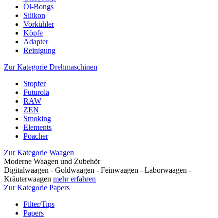
Öl-Bongs
Silikon
Vorkühler
Köpfe
Adapter
Reinigung
Zur Kategorie Drehmaschinen
Stopfer
Futurola
RAW
ZEN
Smoking
Elements
Poacher
Zur Kategorie Waagen
Moderne Waagen und Zubehör
Digitalwaagen - Goldwaagen - Feinwaagen - Laborwaagen -
Kräuterwaagen
mehr erfahren
Zur Kategorie Papers
Filter/Tips
Papers